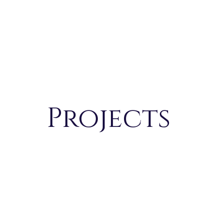
o
Clips
Robbi
Misc
Info
Con
Projects