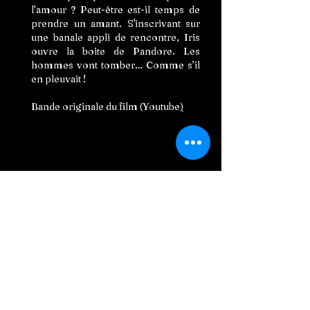
l’amour ? Peut-être est-il temps de
prendre un amant. S'inscrivant sur
une banale appli de rencontre, Iris
ouvre la boite de Pandore. Les
hommes vont tomber… Comme s’il
en pleuvait !
Bande originale du film (
You
tube
)